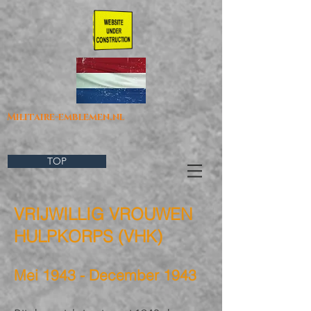
Militaire-emblemen.nl
TOP
VRIJWILLIG VROUWEN
HULPKORPS (
VHK)
Mei 1943 - December 1943