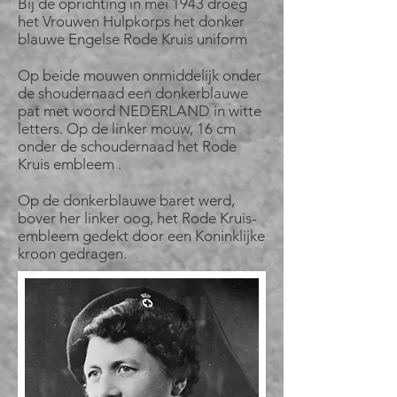
Bij de oprichting in mei 1943 droeg
het Vrouwen Hulpkorps het donker
blauwe Engelse Rode Kruis uniform
Op beide mouwen onmiddelijk onder
de shoudernaad een donkerblauwe
pat met woord NEDERLAND in witte
letters. Op de linker mouw, 16 cm
onder de schoudernaad het Rode
Kruis embleem .
Op de donkerblauwe baret werd,
bover her linker oog, het Rode Kruis-
embleem gedekt door een Koninklijke
kroon gedragen.