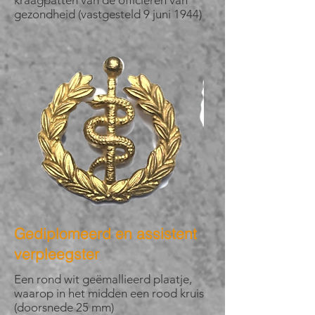
kraagpatten van de officieren van
gezondheid (vastgesteld 9 juni 1944)
Gediplomeerd en assistent
verpleegster
Een rond wit geëmallieerd plaatje,
waarop in het midden een rood kruis
(doorsnede 25 mm)