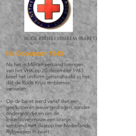
rode kruis embleem (baret)
Na December 1943
Na het in Militair verband brengen
van het VHK op 20 december 1943
bleef het uniform gehandhaafd zij het
dat de Rode Kruis emblemen
vervielen.
Op de baret werd vanaf dan een
geelkoperen leeuw gedragen, zonder
ondergrondje en om de
linkerbovenmouw een oranje
armband met daarop her Nederlands
Rijkswapen in zwart.