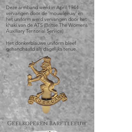
Deze armband werd in April 1944
vervangen door de 'mouwleeuw' en
het uniform werd vervangen door het
khaki van de ATS (Britse The Womens
Auxiliary Teritorial Service)
Het donkerblauwe uniform bleef
gehandhaafd als dagelijks tenue.
Geelkoperen Baretleeuw