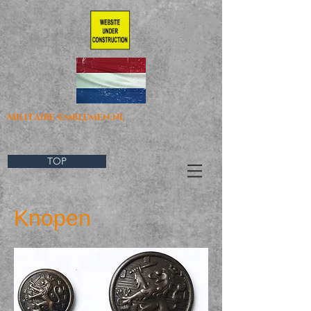
Militaire-emblemen.nl
TOP
Knopen